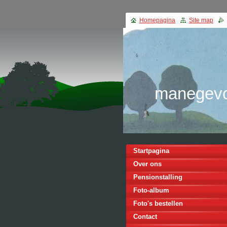
Homepagina
Site map
manegevo
Startpagina
Over ons
Pensionstalling
Foto-album
Foto's bestellen
Contact