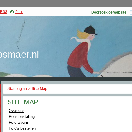
RSS
Print
Doorzoek de website:
smaer.nl
Startpagina
>
Site Map
SITE MAP
Over ons
Pensionstalling
Foto-album
Foto's bestellen