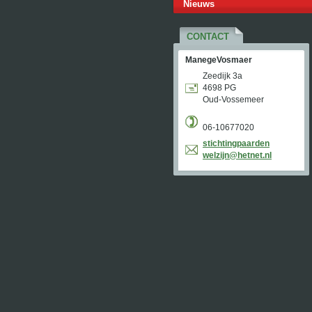
Nieuws
CONTACT
ManegeVosmaer
Zeedijk 3a
4698 PG
Oud-Vossemeer
06-10677020
stichtin
gpaarden
welzijn@
hetnet.n
l