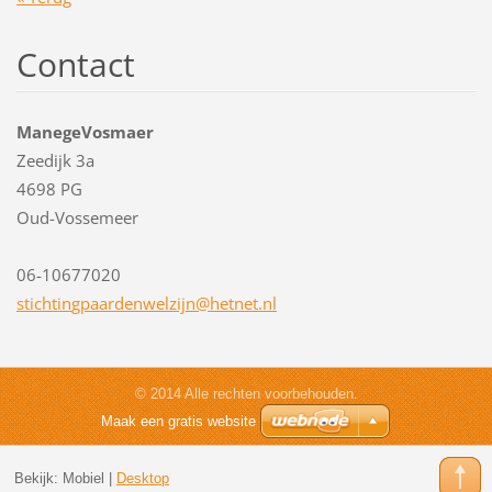
Contact
ManegeVosmaer
Zeedijk 3a
4698 PG
Oud-Vossemeer
06-10677020
stichtin
gpaarden
welzijn@
hetnet.n
l
© 2014 Alle rechten voorbehouden.
Maak een gratis website
Bekijk:
Mobiel
|
Desktop