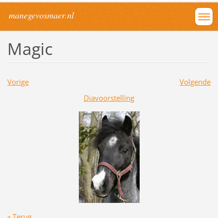
manegevosmaer.nl
Magic
Vorige
Volgende
Diavoorstelling
« Terug